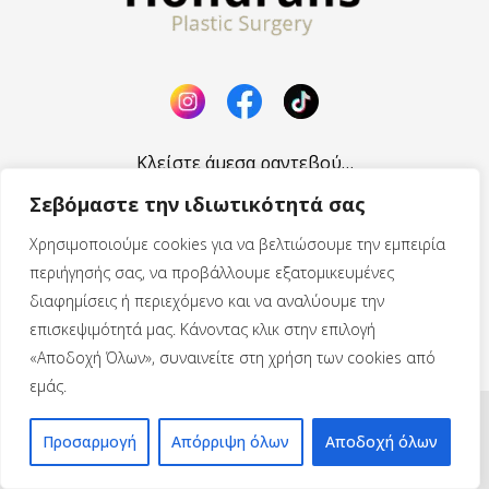
Κλείστε άμεσα ραντεβού…
213 005 0330
Σεβόμαστε την ιδιωτικότητά σας
Χρησιμοποιούμε cookies για να βελτιώσουμε την εμπειρία
B. Σοφίας 105-107, Αθήνα |
περιήγησής σας, να προβάλλουμε εξατομικευμένες
info@drhondralis.gr
διαφημίσεις ή περιεχόμενο και να αναλύουμε την
Θέσεις Εργασίας
Πρακτική Άσκηση
|
επισκεψιμότητά μας. Κάνοντας κλικ στην επιλογή
«Αποδοχή Όλων», συναινείτε στη χρήση των cookies από
εμάς.
© drhondralis.gr – Plastic Surgery | All Rights
Προσαρμογή
Απόρριψη όλων
Αποδοχή όλων
Reserved | Made by
ATPEX
–
WebMentor